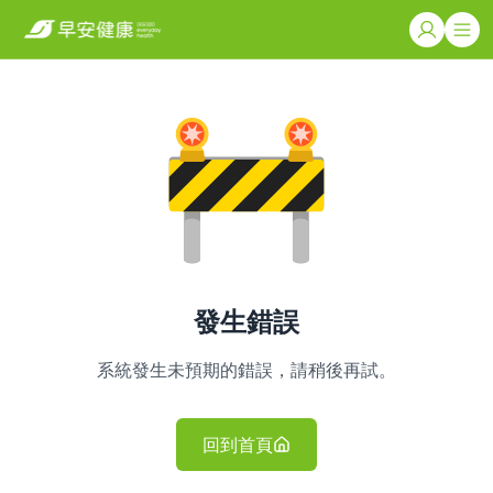
發生錯誤
系統發生未預期的錯誤，請稍後再試。
回到首頁