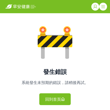
發生錯誤
系統發生未預期的錯誤，請稍後再試。
回到首頁