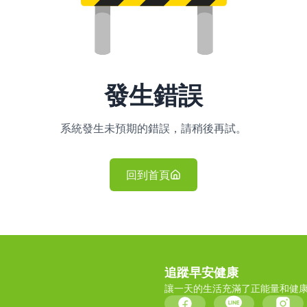
發生錯誤
系統發生未預期的錯誤，請稍後再試。
回到首頁
追蹤早安健康
讓一天的生活充滿了正能量和健