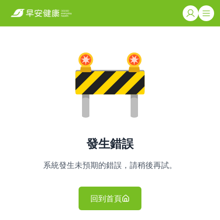
發生錯誤
系統發生未預期的錯誤，請稍後再試。
回到首頁