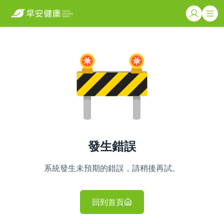
發生錯誤
系統發生未預期的錯誤，請稍後再試。
回到首頁