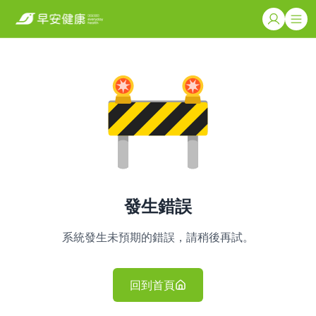
發生錯誤
系統發生未預期的錯誤，請稍後再試。
回到首頁