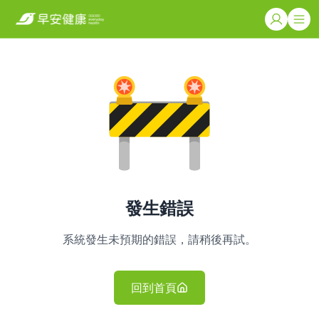
發生錯誤
系統發生未預期的錯誤，請稍後再試。
回到首頁