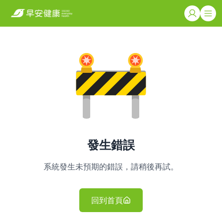
發生錯誤
系統發生未預期的錯誤，請稍後再試。
回到首頁