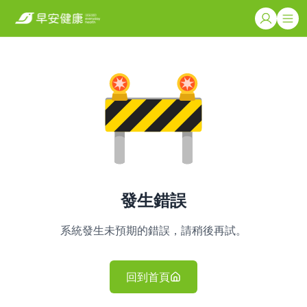
發生錯誤
系統發生未預期的錯誤，請稍後再試。
回到首頁