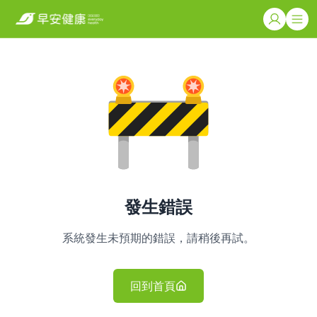
發生錯誤
系統發生未預期的錯誤，請稍後再試。
回到首頁