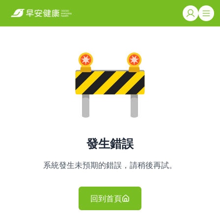
發生錯誤
系統發生未預期的錯誤，請稍後再試。
回到首頁