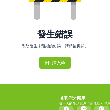
發生錯誤
系統發生未預期的錯誤，請稍後再試。
回到首頁
追蹤早安健康
讓一天的生活充滿了正能量和健