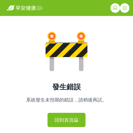
發生錯誤
系統發生未預期的錯誤，請稍後再試。
回到首頁