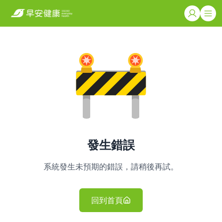
發生錯誤
系統發生未預期的錯誤，請稍後再試。
回到首頁