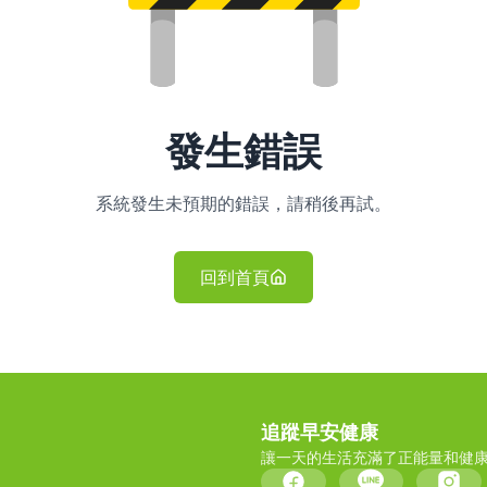
發生錯誤
系統發生未預期的錯誤，請稍後再試。
回到首頁
追蹤早安健康
讓一天的生活充滿了正能量和健