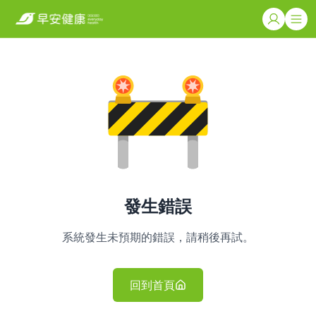
發生錯誤
系統發生未預期的錯誤，請稍後再試。
回到首頁