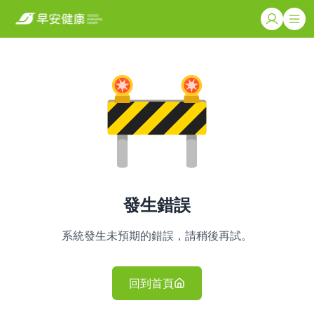
發生錯誤
系統發生未預期的錯誤，請稍後再試。
回到首頁