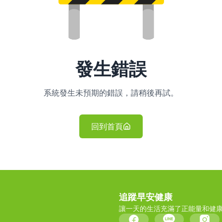
發生錯誤
系統發生未預期的錯誤，請稍後再試。
回到首頁
追蹤早安健康
讓一天的生活充滿了正能量和健