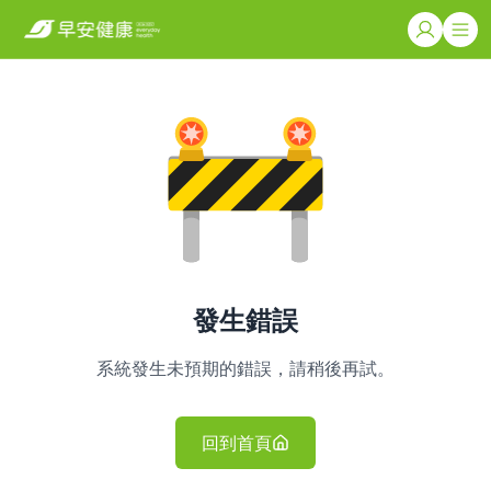
發生錯誤
系統發生未預期的錯誤，請稍後再試。
回到首頁