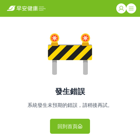
發生錯誤
系統發生未預期的錯誤，請稍後再試。
回到首頁