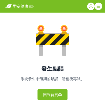
發生錯誤
系統發生未預期的錯誤，請稍後再試。
回到首頁