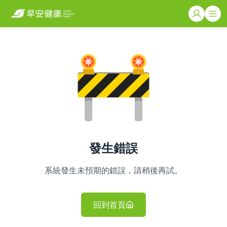
發生錯誤
系統發生未預期的錯誤，請稍後再試。
回到首頁