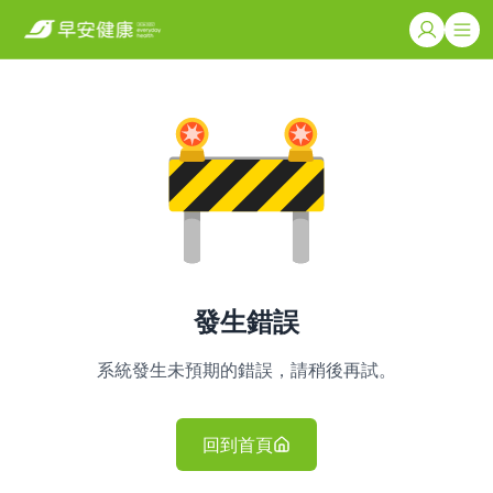
發生錯誤
系統發生未預期的錯誤，請稍後再試。
回到首頁