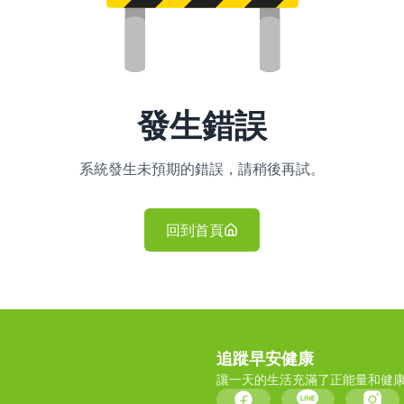
發生錯誤
系統發生未預期的錯誤，請稍後再試。
回到首頁
追蹤早安健康
讓一天的生活充滿了正能量和健