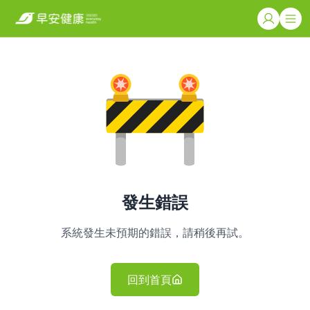
發生錯誤
系統發生未預期的錯誤，請稍後再試。
回到首頁