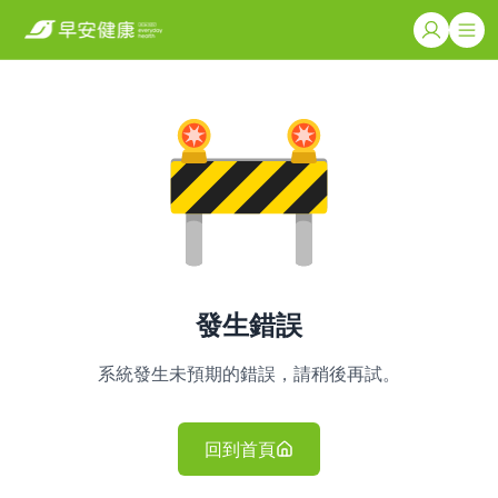
發生錯誤
系統發生未預期的錯誤，請稍後再試。
回到首頁