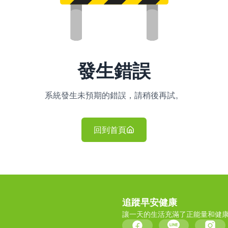
發生錯誤
系統發生未預期的錯誤，請稍後再試。
回到首頁
追蹤早安健康
讓一天的生活充滿了正能量和健