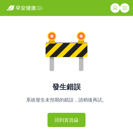
發生錯誤
系統發生未預期的錯誤，請稍後再試。
回到首頁