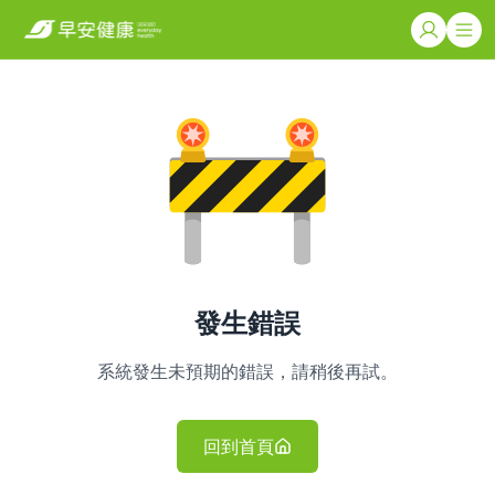
發生錯誤
系統發生未預期的錯誤，請稍後再試。
回到首頁