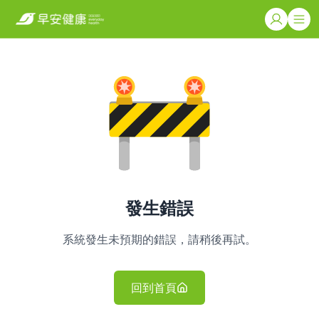
發生錯誤
系統發生未預期的錯誤，請稍後再試。
回到首頁