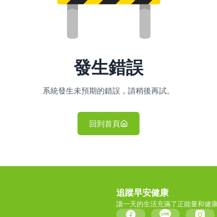
發生錯誤
系統發生未預期的錯誤，請稍後再試。
回到首頁
追蹤早安健康
讓一天的生活充滿了正能量和健