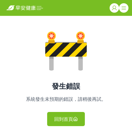
發生錯誤
系統發生未預期的錯誤，請稍後再試。
回到首頁