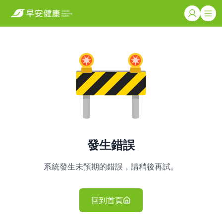
發生錯誤
系統發生未預期的錯誤，請稍後再試。
回到首頁