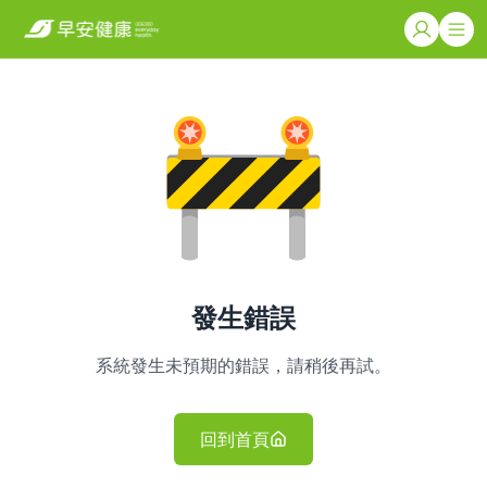
發生錯誤
系統發生未預期的錯誤，請稍後再試。
回到首頁