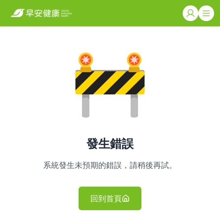
發生錯誤
系統發生未預期的錯誤，請稍後再試。
回到首頁