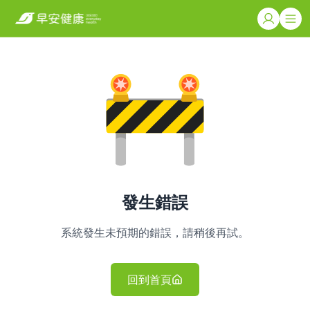
發生錯誤
系統發生未預期的錯誤，請稍後再試。
回到首頁