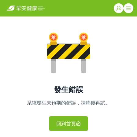
發生錯誤
系統發生未預期的錯誤，請稍後再試。
回到首頁