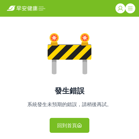
發生錯誤
系統發生未預期的錯誤，請稍後再試。
回到首頁