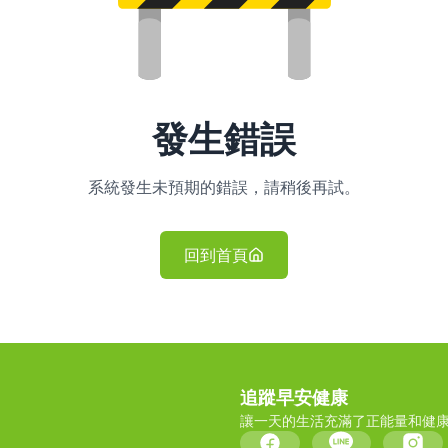
發生錯誤
系統發生未預期的錯誤，請稍後再試。
回到首頁
追蹤早安健康
讓一天的生活充滿了正能量和健