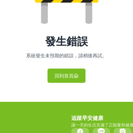
發生錯誤
系統發生未預期的錯誤，請稍後再試。
回到首頁
追蹤早安健康
讓一天的生活充滿了正能量和健