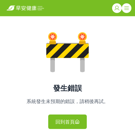
發生錯誤
系統發生未預期的錯誤，請稍後再試。
回到首頁