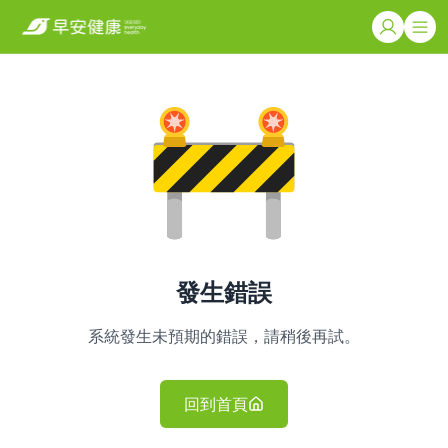
發生錯誤
系統發生未預期的錯誤，請稍後再試。
回到首頁