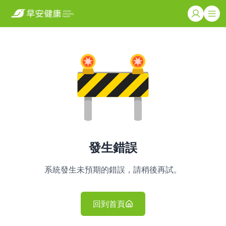
發生錯誤
系統發生未預期的錯誤，請稍後再試。
回到首頁