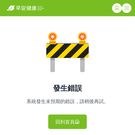
發生錯誤
系統發生未預期的錯誤，請稍後再試。
回到首頁