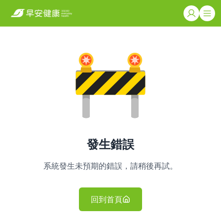
發生錯誤
系統發生未預期的錯誤，請稍後再試。
回到首頁