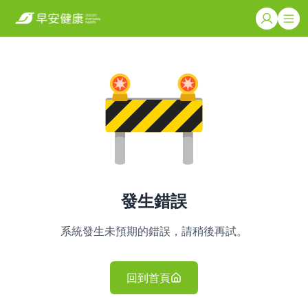
發生錯誤
系統發生未預期的錯誤，請稍後再試。
回到首頁