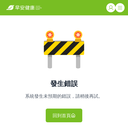
發生錯誤
系統發生未預期的錯誤，請稍後再試。
回到首頁