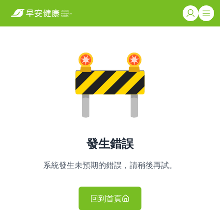
發生錯誤
系統發生未預期的錯誤，請稍後再試。
回到首頁