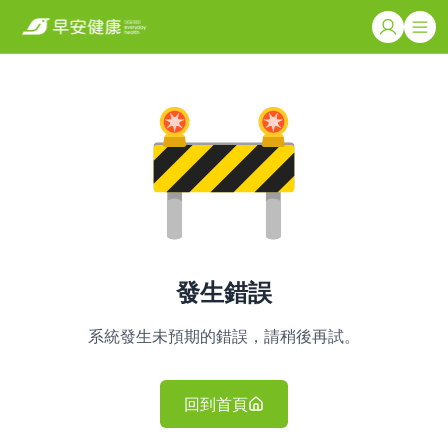
發生錯誤
系統發生未預期的錯誤，請稍後再試。
回到首頁