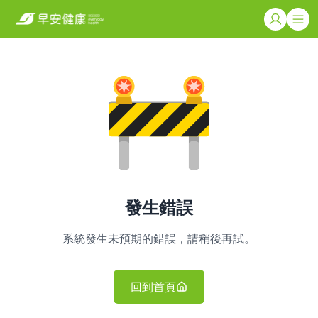
發生錯誤
系統發生未預期的錯誤，請稍後再試。
回到首頁